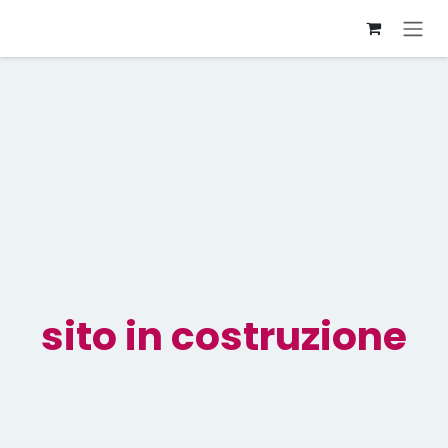
Passa al contenuto
sito in costruzione